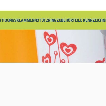
STIGUNGSKLAMMERN
STÜTZRING
ZUBEHÖRTEILE KENNZEICHN