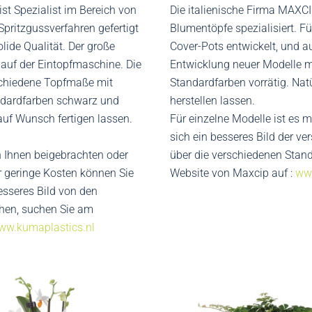
t Spezialist im Bereich von
Die italienische Firma MAXCIP
ritzgussverfahren gefertigt
Blumentöpfe spezialisiert. F
lide Qualität. Der große
Cover-Pots entwickelt, und a
g auf der Eintopfmaschine. Die
Entwicklung neuer Modelle m
schiedene Topfmaße mit
Standardfarben vorrätig. Nat
ndardfarben schwarz und
herstellen lassen.
auf Wunsch fertigen lassen.
Für einzelne Modelle ist es 
sich ein besseres Bild der v
 Ihnen beigebrachten oder
über die verschiedenen Stan
r geringe Kosten können Sie
Website von Maxcip auf :
ww
esseres Bild von den
hen, suchen Sie am
ww.kumaplastics.nl